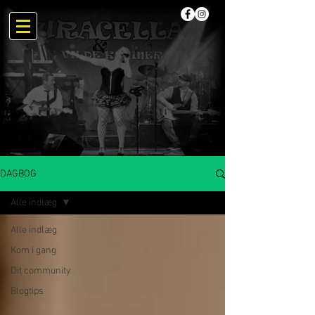
DAGBOG
Alle indlæg
Alle indlæg
Kom i gang
Dit community
Blogtips