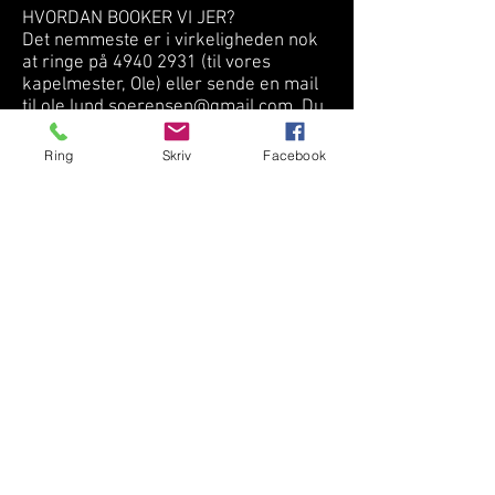
HVORDAN BOOKER VI JER?
Det nemmeste er i virkeligheden nok
at ringe på 4940 2931 (til vores
kapelmester, Ole) eller sende en mail
til ole.lund.soerensen@gmail.com. Du
kan også gå til vores
kontaktside
og
udfylde formularen. Under alle
Ring
Skriv
Facebook
omstændigheder vender vi hurtigt
tilbage med svar, om vi kan - og
selvfølgelig et prisoverslag. Hvis vi
bliver enige om tingene, så sender vi
en kontrakt, som I skal godkende.
Alternativt kan I kontakte et
bookingbureau, hvis I foretrækker det.
Hvis de ikke lige kender os, må I bare
henvise dem til os.
OK - VI HAR BOOKET JER... MÅ VI FÅ ET
FOTO TIL AVISEN?
Ja, det må I da! Vi har samlet en lille
godtepose med pressemeddelelse,
pressefotos, logoer og et par