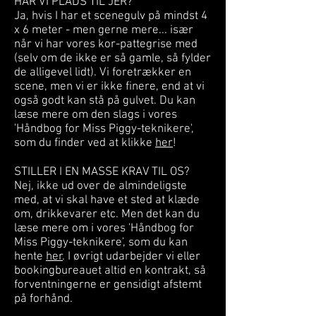
HAR VI PLADS TIL JER?
Ja, hvis I har et scenegulv på mindst 4
x 6 meter - men gerne mere... især
når vi har vores kor-pattegrise med
(selv om de ikke er så gamle, så fylder
de alligevel lidt). Vi foretrækker en
scene, men vi er ikke finere, end at vi
også godt kan stå på gulvet. Du kan
læse mere om den slags i vores
'Håndbog for Miss Piggy-teknikere',
som du finder ved at klikke
her
!
STILLER I EN MASSE KRAV TIL OS?
Nej, ikke ud over de almindeligste
med, at vi skal have et sted at klæde
om, drikkevarer etc. Men det kan du
læse mere om i vores 'Håndbog for
Miss Piggy-teknikere', som du kan
hente
her
. I øvrigt udarbejder vi eller
bookingbureauet altid en kontrakt, så
forventningerne er gensidigt afstemt
på forhånd.